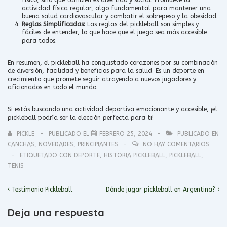
actividad física regular, algo fundamental para mantener una
buena salud cardiovascular y combatir el sobrepeso y la obesidad.
Reglas Simplificadas:
Las reglas del pickleball son simples y
fáciles de entender, lo que hace que el juego sea más accesible
para todos.
En resumen, el pickleball ha conquistado corazones por su combinación
de diversión, facilidad y beneficios para la salud. Es un deporte en
crecimiento que promete seguir atrayendo a nuevos jugadores y
aficionados en todo el mundo.
Si estás buscando una actividad deportiva emocionante y accesible, ¡el
pickleball podría ser la elección perfecta para ti!
PICKLE
PUBLICADO EL
FEBRERO 25, 2024
PUBLICADO EN
CANCHAS
,
NOVEDADES
,
PRINCIPIANTES
NO HAY COMENTARIOS
ETIQUETADO CON
DEPORTE
,
HISTORIA PICKLEBALL
,
PICKLEBALL
,
TENIS
Navegación
La
La
‹ Testimonio Pickleball
Dónde jugar pickleball en Argentina? ›
entrada
entrada
de
anterior
siguiente
entradas
Deja una respuesta
es
es