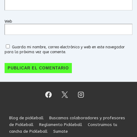
Web
Guarda mi nombre, correo electrónico y web en este navegador
para la próxima vez que comente.
Menú
Blog de pickleball
Buscamos colaboradores y profesores
del
de Pickleball
Reglamento Pickleball
Construimos tu
pie
cancha de Pickleball
Sumate
de