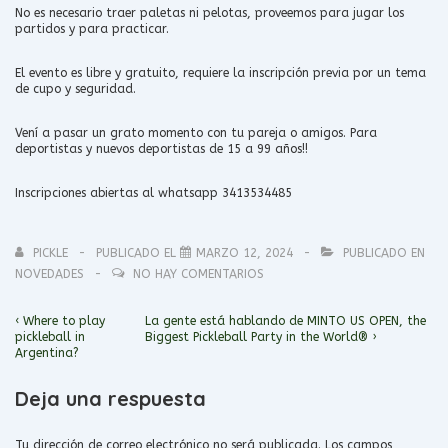
No es necesario traer paletas ni pelotas, proveemos para jugar los
partidos y para practicar.
El evento es libre y gratuito, requiere la inscripción previa por un tema
de cupo y seguridad.
Vení a pasar un grato momento con tu pareja o amigos. Para
deportistas y nuevos deportistas de 15 a 99 años!!
Inscripciones abiertas al whatsapp 3413534485
PICKLE
PUBLICADO EL
MARZO 12, 2024
PUBLICADO EN
NOVEDADES
NO HAY COMENTARIOS
Navegación
La
La
‹ Where to play
La gente está hablando de MINTO US OPEN, the
entrada
entrada
de
pickleball in
Biggest Pickleball Party in the World® ›
anterior
siguiente
Argentina?
entradas
es
es
Deja una respuesta
Tu dirección de correo electrónico no será publicada.
Los campos