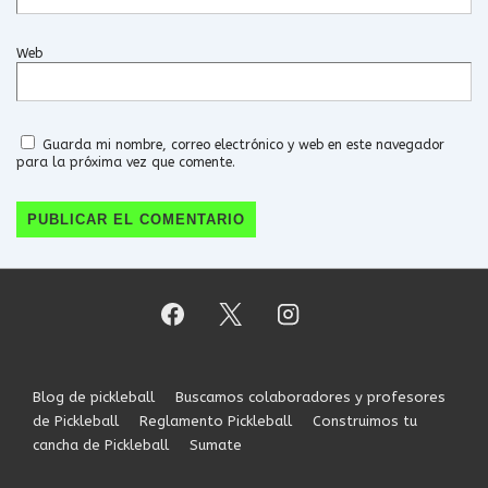
Web
Guarda mi nombre, correo electrónico y web en este navegador
para la próxima vez que comente.
Menú
Blog de pickleball
Buscamos colaboradores y profesores
del
de Pickleball
Reglamento Pickleball
Construimos tu
pie
cancha de Pickleball
Sumate
de
página